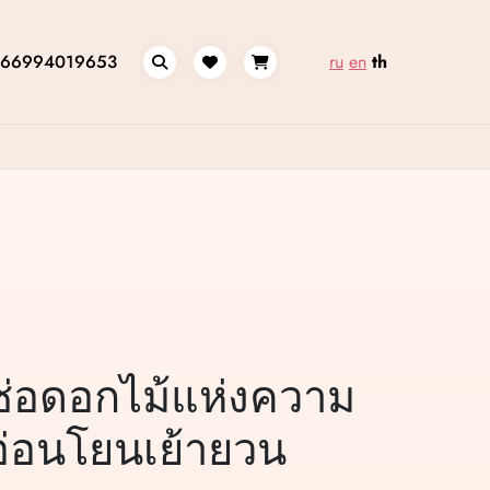
66994019653
ru
en
th
ช่อดอกไม้แห่งความ
อ่อนโยนเย้ายวน