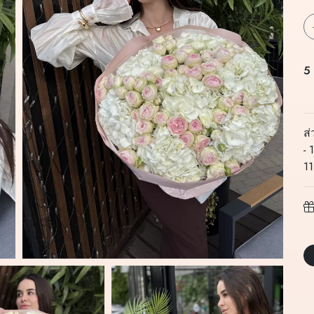
5
ส
- 
11