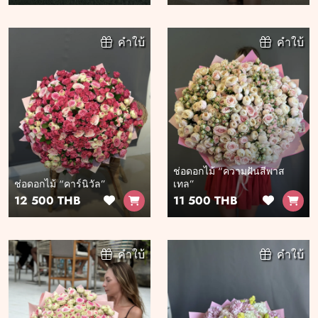
คำใบ้
คำใบ้
ช่อดอกไม้ “ความฝันสีพาส
ช่อดอกไม้ “คาร์นิวัล”
เทล”
12 500 THB
11 500 THB
คำใบ้
คำใบ้