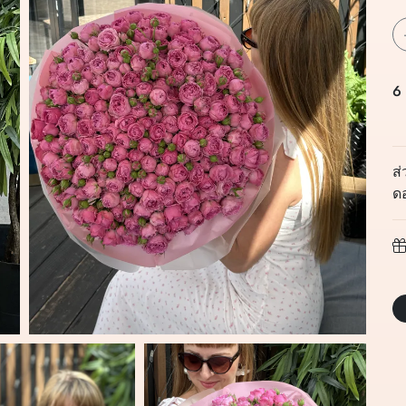
6
ส
ดอ