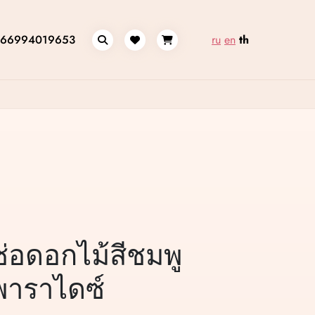
66994019653
ru
en
th
ช่อดอกไม้สีชมพู
พาราไดซ์