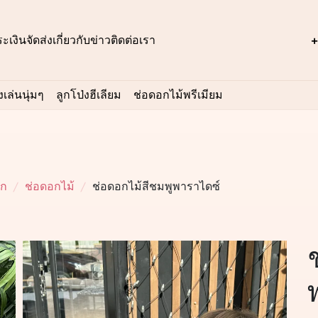
ะเงิน
จัดส่ง
เกี่ยวกับ
ข่าว
ติดต่อเรา
+
เล่นนุ่มๆ
ลูกโป่งฮีเลียม
ช่อดอกไม้พรีเมียม
อก
ช่อดอกไม้
ช่อดอกไม้สีชมพูพาราไดซ์