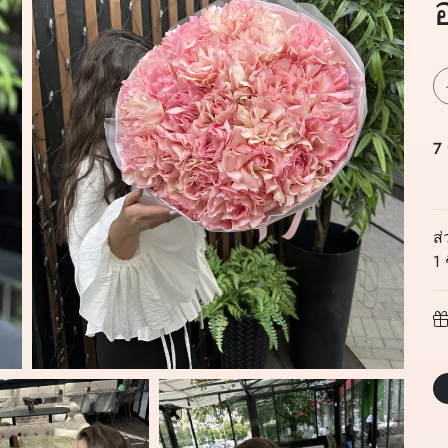
7
ส
1 