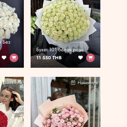
и Без
Букет 101 белая роза
11 550 THB
Намекнуть
Намекнуть