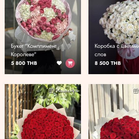
Букет "Комплимент
Коробка с цветам
Королеве"
слов
5 800 THB
8 500 THB
Намекнуть