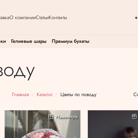
авка
О компании
Статьи
Контакты
+
шки
Гелиевые шары
Премиум букеты
воду
Главная
Каталог
Цветы по поводу
С
Намекнуть