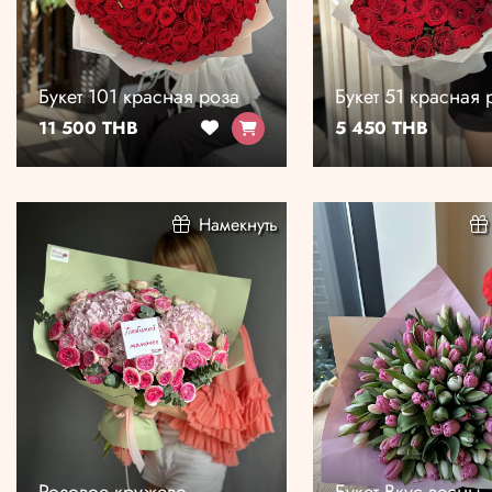
Букет 101 красная роза
Букет 51 красная 
11 500 THB
5 450 THB
Намекнуть