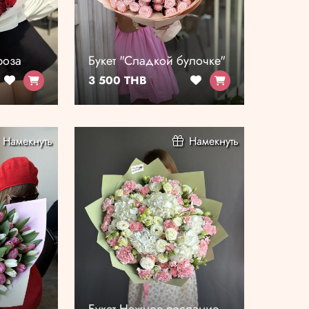
роза
Букет "Сладкой булочке"
3 500 THB
Намекнуть
Намекнуть