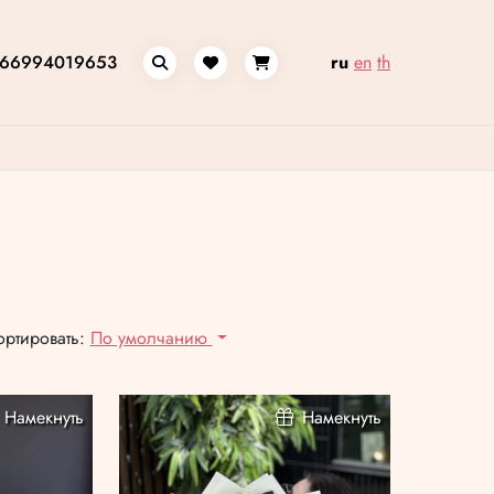
66994019653
ru
en
th
ортировать:
По умолчанию
Намекнуть
Намекнуть