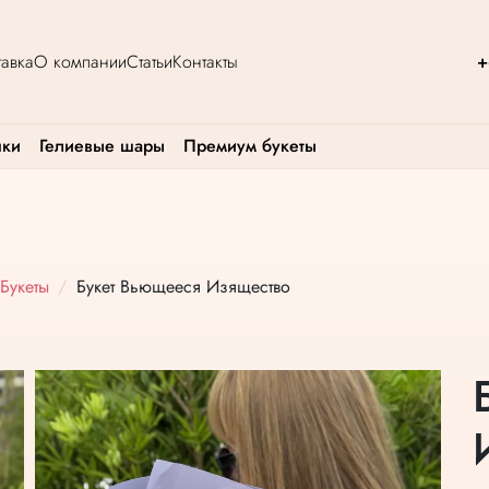
авка
О компании
Статьи
Контакты
+
шки
Гелиевые шары
Премиум букеты
Букеты
Букет Вьющееся Изящество