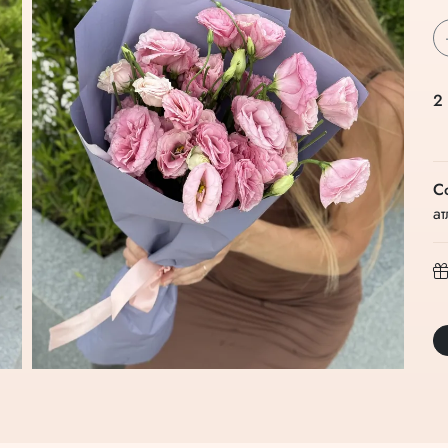
2
С
ат