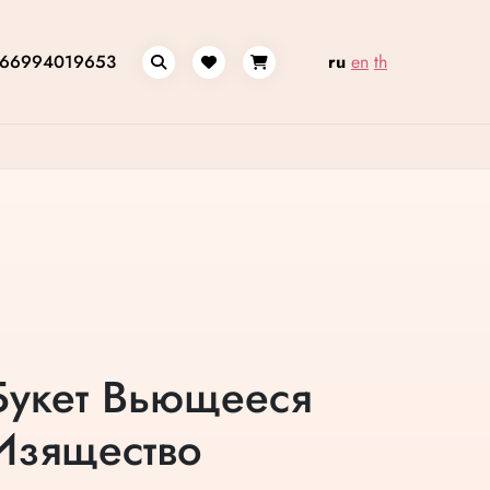
66994019653
ru
en
th
Букет Вьющееся
Изящество