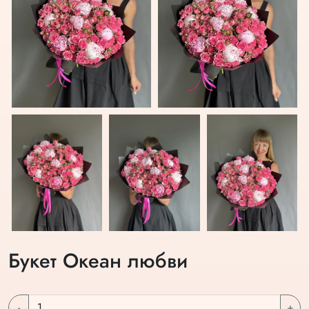
Букет Океан любви
-
+