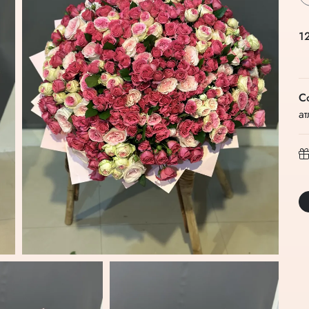
1
С
ат