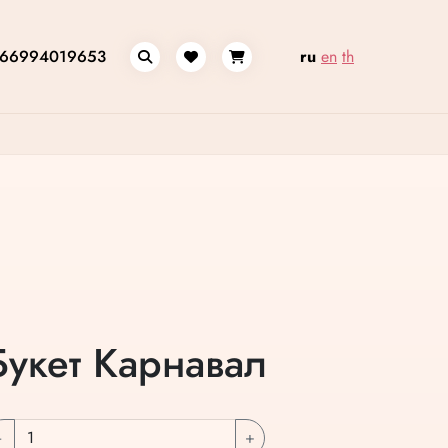
66994019653
ru
en
th
Букет Карнавал
-
+