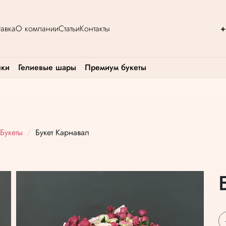
авка
О компании
Статьи
Контакты
+
шки
Гелиевые шары
Премиум букеты
Букеты
Букет Карнавал