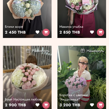
Блики моря
Мамина улыбка
2 450 THB
2 850 THB
Намекнуть
Намекнуть
Коробка с цветами
Букет Настоящая любовь
"Андромеда"
2 900 THB
3 200 THB